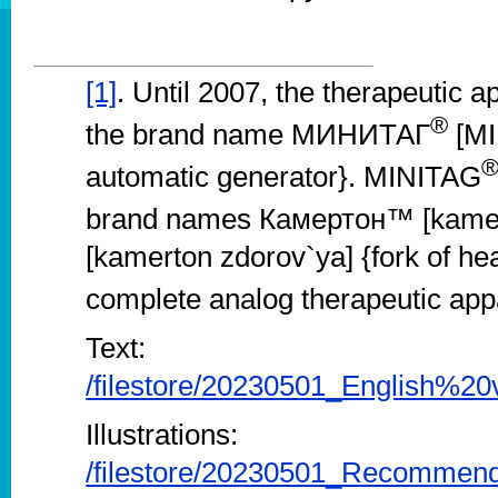
[1]
. Until 2007, the therapeutic
®
the brand name МИНИТАГ
[MI
automatic generator}. MINITAG
brand names Камертон™ [kamer
[kamerton zdorov`ya] {fork of he
complete analog therapeutic ap
Text:
/filestore/20230501_English%
Illustrations:
/filestore/20230501_Recomme