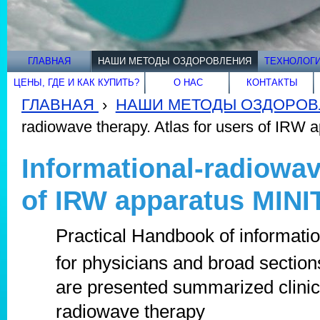
ГЛАВНАЯ
НАШИ МЕТОДЫ ОЗДОРОВЛЕНИЯ
ТЕХНОЛОГИ
ЦЕНЫ, ГДЕ И КАК КУПИТЬ?
О НАС
КОНТАКТЫ
ГЛАВНАЯ
›
НАШИ МЕТОДЫ ОЗДОРОВ
radiowave therapy. Atlas for users of IRW
Informational-radiowav
of IRW apparatus MIN
Practical Handbook of informati
for physicians and broad sectio
are presented summarized clinica
radiowave therapy