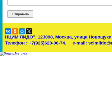
НЦИМ ЛИДО",
123098, Москва, улица Новощукин
Телефон : +7(925)620-06-74.
e-mail: scimlido@