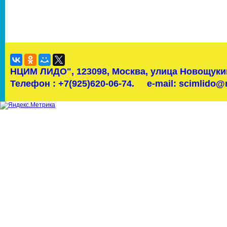
НЦИМ ЛИДО",
123098, Москва, улица Новощукин
Телефон : +7(925)620-06-74.
e-mail: scimlido@