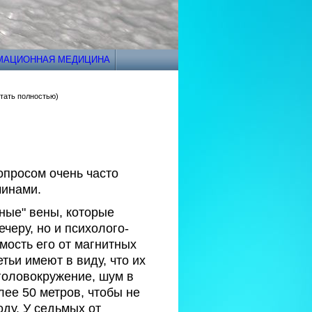
РМАЦИОННАЯ МЕДИЦИНА
тать полностью)
опросом очень часто
чинами.
зные" вены, которые
черу, но и психолого-
мость его от магнитных
етьи имеют в виду, что их
головокружение, шум в
лее 50 метров, чтобы не
оду. У седьмых от