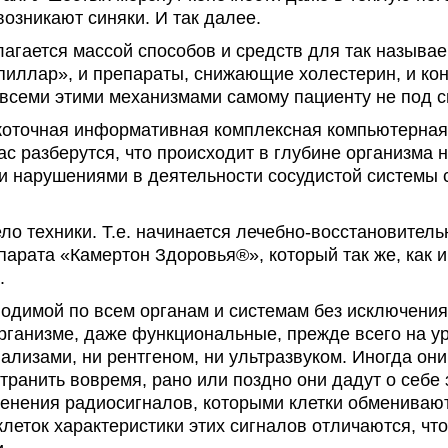
озникают синяки. И так далее.
агается массой способов и средств для так называем
апиллар», и препараты, снижающие холестерин, и кон
о всеми этими механизмами самому пациенту не под си
коточная информативная комплексная компьютерная
ас разберутся, что происходит в глубине организма 
ми нарушениями в деятельности сосудистой системы 
ело техники. Т.е. начинается лечебно-восстановител
арата «Камертон Здоровья®», который так же, как и
.
водимой по всем органам и системам без исключения
ганизме, даже функциональные, прежде всего на у
нализами, ни рентгеном, ни ультразвуком. Иногда о
транить вовремя, рано или поздно они дадут о себе
енения радиосигналов, которыми клетки обменивают
леток характеристики этих сигналов отличаются, что