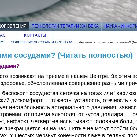
ДОРОВЛЕНИЯ
ТЕХНОЛОГИИ ТЕРАПИИ XXI ВЕКА
НАУКА - ИНФО
НАС
КОНТАКТЫ
ИЯ
›
СОВЕТЫ ПРОФЕССОРА БЕССОНОВА
›
Что делать с плохими сосудами? (Чи
ими сосудами? (Читать полностью)
судами?
сто возникают на приеме в нашем Центре. За этим в
е здоровье, обусловленная совершенно разными при
беспокоит сосудистая сеточка на тогах или "варико
кий дискомфорт — тяжесть, усталость, отечность к ве
ует нестабильность артериального давления, зависи
троении, от приема алкоголя, от курса доллара... Тр
ьт, инфаркт. Четвертые испытывают головные боли, 
е прекращается ни на час. Пятые не могут пройти бо
гах. У шестых мерзнут конечности даже в теплую пог