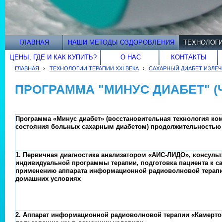
ГЛАВНАЯ
НАШИ МЕТОДЫ ОЗДОРОВЛЕНИЯ
ТЕХНОЛОГИ
ЦЕНЫ, ГДЕ И КАК КУПИТЬ?
О НАС
КОНТАКТЫ
ГЛАВНАЯ
›
ТЕХНОЛОГИИ ТЕРАПИИ XXI ВЕКА
›
САХАРНЫЙ ДИАБЕТ ИЗЛЕ
ПРОГРАММА "МИНУС ДИАБЕТ" (Ч
Программа «Минус диабет» (восстановительная технология ко
состояния больных сахарным диабетом) продолжительностью 
1. Первичная диагностика анализатором «АИС-ЛИДО», консульт
индивидуальной программы терапии, подготовка пациента к 
применению аппарата информационной радиоволновой терапи
домашних условиях
2. Аппарат информационной радиоволновой терапии «Камерто