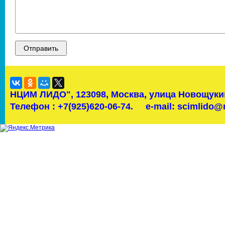
НЦИМ ЛИДО",
123098, Москва, улица Новощукин
Телефон : +7(925)620-06-74.
e-mail: scimlido@