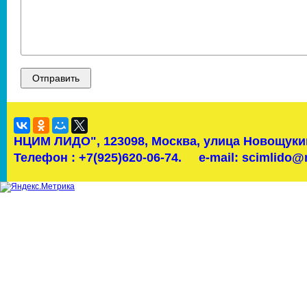
НЦИМ ЛИДО",
123098, Москва, улица Новощукин
Телефон : +7(925)620-06-74.
e-mail: scimlido@