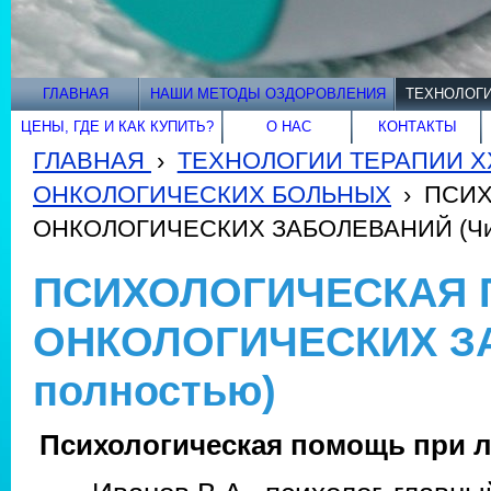
ГЛАВНАЯ
НАШИ МЕТОДЫ ОЗДОРОВЛЕНИЯ
ТЕХНОЛОГИ
ЦЕНЫ, ГДЕ И КАК КУПИТЬ?
О НАС
КОНТАКТЫ
ГЛАВНАЯ
›
ТЕХНОЛОГИИ ТЕРАПИИ XX
ОНКОЛОГИЧЕСКИХ БОЛЬНЫХ
›
ПСИХ
ОНКОЛОГИЧЕСКИХ ЗАБОЛЕВАНИЙ (Чит
ПСИХОЛОГИЧЕСКАЯ 
ОНКОЛОГИЧЕСКИХ ЗА
полностью)
Психологическая помощь при л