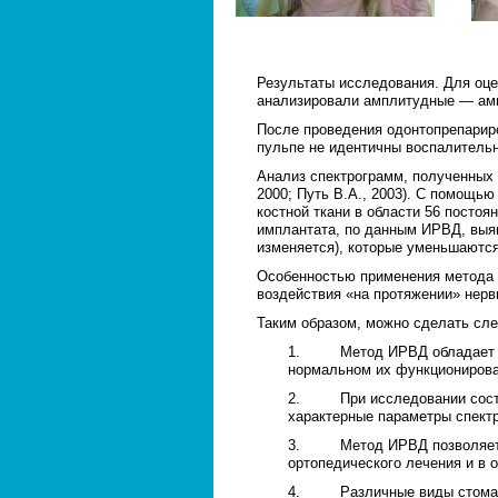
Результаты исследования. Для оце
анализировали амплитудные — ампл
После проведения одонтопрепарир
пульпе не идентичны воспалительн
Анализ спектрограмм, полученных 
2000; Путь В.А., 2003). С помощь
костной ткани в области 56 постоя
имплантата, по данным ИРВД, выявл
изменяется), которые уменьшаются
Особенностью применения метода И
воздействия «на протяжении» нерв
Таким образом, можно сделать с
1. Метод ИРВД обладает воз
нормальном их функционирован
2. При исследовании состоя
характерные параметры спектр
3. Метод ИРВД позволяет оц
ортопедического лечения и в 
4. Различные виды стоматоло