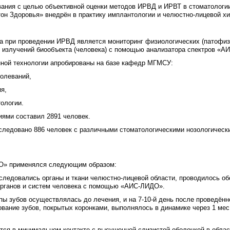
вания с целью объективной оценки методов ИРВД и ИРВТ в стоматологии,
он Здоровья» внедрён в практику имплантологии и челюстно-лицевой хи
а при проведении ИРВД является мониторинг физиологических (патофиз
излучений биообъекта (человека) с помощью анализатора спектров «А
нной технологии апробированы на базе кафедр МГМСУ:
болеваний,
ия,
тологии.
ями составил 2891 человек.
ледовано 886 человек с различными стоматологическими нозологически
ДО» применялся следующим образом:
овались органы и ткани челюстно-лицевой области, проводилось обс
органов и систем человека с помощью «АИС-ЛИДО».
бов осуществлялась до лечения, и на 7-10-й день после проведённо
вание зубов, покрытых коронками, выполнялось в динамике через 1 мес, 
в минимальном контакте с высушенной слизистой оболочкой в области