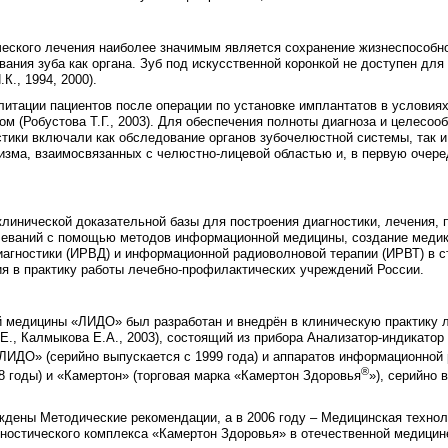
еского лечения наиболее значимым является сохранение жизнеспособно
ания зуба как органа. Зуб под искусственной коронкой не доступен дл
К., 1994, 2000).
итации пациентов после операции по установке имплантатов в условиях
м (Робустова Т.Г., 2003). Для обеспечения полноты диагноза и целесоо
тики включали как обследование органов зубочелюстной системы, так 
изма, взаимосвязанных с челюстно-лицевой областью и, в первую очеред
линической доказательной базы для построения диагностики, лечения, 
леваний с помощью методов информационной медицины, создание меди
агностики (ИРВД) и информационной радиоволновой терапии (ИРВТ) в с
я в практику работы лечебно-профилактических учреждений России.
 медицины «ЛИДО» был разработан и внедрён в клиническую практику л
Е., Калмыкова Е.А., 2003), состоящий из прибора Анализатор-индикато
ИДО» (серийно выпускается с 1999 года) и аппаратов информационной 
®
8 годы) и «Камертон» (торговая марка «Камертон Здоровья
»), серийно 
ждены Методические рекомендации, а в 2006 году – Медицинская технол
ностического комплекса «Камертон Здоровья» в отечественной медицин