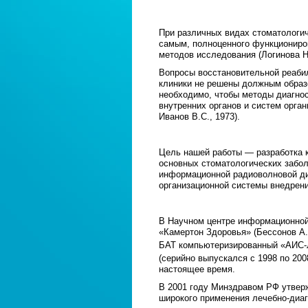
При различных видах стоматологич
самым, полноценного функциониров
методов исследования (Логинова Н.
Вопросы восстановительной реабил
клиники не решены должным образо
необходимо, чтобы методы диагнос
внутренних органов и систем орган
Иванов B.C., 1973).
Цель нашей работы — разработка к
основных стоматологических забо
информационной радиоволновой ди
организационной системы внедрени
В Научном центре информационной
«Камертон Здоровья» (Бессонов А.
БАТ компьютеризированный «АИС-Л
(серийно выпускался с 1998 по 200
настоящее время.
В 2001 году Минздравом РФ утвер
широкого применения лечебно-диаг