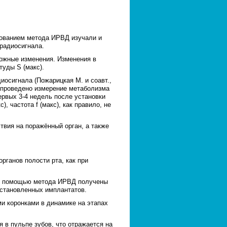
зованием метода ИРВД изучали и
 радиосигнала.
ожные изменения. Изменения в
уды S (макс).
осигнала (Пожарицкая М. и соавт.,
о проведено измерение метаболизма
ервых 3-4 недель после установки
 частота f (макс), как правило, не
вия на поражённый орган, а также
анов полости рта, как при
 с помощью метода ИРВД получены
установленных имплантатов.
 коронками в динамике на этапах
в пульпе зубов, что отражается на