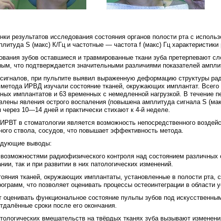
нки результатов исследования состояния органов полости рта с исполь
итуда S (макс) К/Гц и частотные — частота f (макс) Гц характеристики
ования зубов оставшиеся и травмированные ткани зуба претерпевают сл
ым, что подтверждается значительными различиями показателей амплит
сигналов, при пульпите выявил выраженную деформацию структуры ради
ю метода ИРВД изучали состояние тканей, окружающих имплантат. Всег
нных имплантатов и 63 временных с немедленной нагрузкой. В течение п
ены явления острого воспаления (повышена амплитуда сигнала S (макс),
 через 10—14 дней и практически стихают к 4-й неделе.
РВТ в стоматологии является возможность непосредственного воздейст
ного ствола, сосудов, что повышает эффективность метода.
ледующие выводы:
можностями радиофизического контроля над состоянием различных орг
ии, так и при развитии в них патологических изменений.
ния тканей, окружающих имплантаты, установленные в полости рта,
ограмм, что позволяет оценивать процессы остеоинтеграции в области 
енивать функциональное состояние пульпы зубов под искусственными
отдалённые сроки после его окончания.
гических вмешательств на твёрдых тканях зуба вызывают изменения 