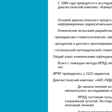
С 1999 года проводятся и исследо
диагностический комплекс «Камерт
Основой диагностического процесс
информационных радиосигнальных 
Клинические испытания разработа
- пропедевтики стоматологических за
- ортодонтии и детского протезирован
- госпитальной ортопедической стома
Общий охват клиническими наблюдени
Всего с помощью метода ИРВД обс
лет.
ИРВТ проводилась у 2115 пациентов.
Диагностический комплекс «АИС-ЛИ
· До начала лечения исслед
обязательного исследования 
· ИРВД состояния пульпы зу
сохранённой пульпой. Исследо
окончания лечения.
· Антенна позиционируется 